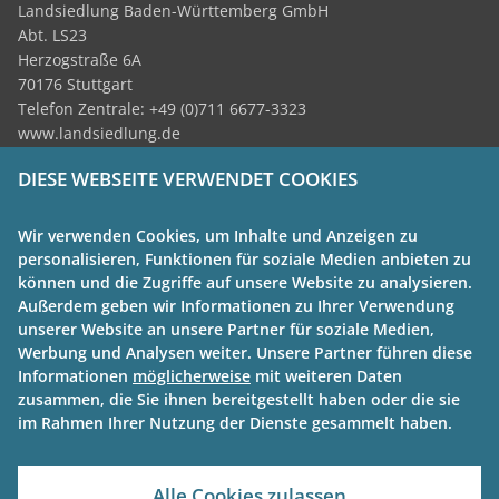
Landsiedlung Baden-Württemberg GmbH
Abt. LS23
Herzogstraße 6A
70176 Stuttgart
Telefon Zentrale: +49 (0)711 6677-3323
www.landsiedlung.de
DIESE WEBSEITE VERWENDET COOKIES
Themen:
Grundstücksfonds
Wir verwenden Cookies, um Inhalte und Anzeigen zu
Kompetenzzentrum
personalisieren, Funktionen für soziale Medien anbieten zu
Wiedervermietungsprämie
können und die Zugriffe auf unsere Website zu analysieren.
Innovativ Wohnen BW
Außerdem geben wir Informationen zu Ihrer Verwendung
News
unserer Website an unsere Partner für soziale Medien,
Werbung und Analysen weiter. Unsere Partner führen diese
Wohnraumoffensive BW:
Informationen
möglicherweise
mit weiteren Daten
zusammen, die Sie ihnen bereitgestellt haben oder die sie
Kontakt
im Rahmen Ihrer Nutzung der Dienste gesammelt haben.
Impressum
Datenschutz
Cookiehinweise
Alle Cookies zulassen
Barrierefreiheit