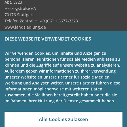
Abt. LS23
Herzogstraße 6A
70176 Stuttgart
Telefon Zentrale: +49 (0)711 6677-3323
www.landsiedlung.de
DIESE WEBSEITE VERWENDET COOKIES
Themen:
Grundstücksfonds
Wir verwenden Cookies, um Inhalte und Anzeigen zu
Kompetenzzentrum
personalisieren, Funktionen für soziale Medien anbieten zu
Wiedervermietungsprämie
können und die Zugriffe auf unsere Website zu analysieren.
Innovativ Wohnen BW
Außerdem geben wir Informationen zu Ihrer Verwendung
News
unserer Website an unsere Partner für soziale Medien,
Werbung und Analysen weiter. Unsere Partner führen diese
Wohnraumoffensive BW:
Informationen
möglicherweise
mit weiteren Daten
zusammen, die Sie ihnen bereitgestellt haben oder die sie
Kontakt
im Rahmen Ihrer Nutzung der Dienste gesammelt haben.
Impressum
Datenschutz
Cookiehinweise
Alle Cookies zulassen
Barrierefreiheit